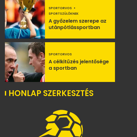
SPORTORVOS
SPORTSZÜLŐKNEK
A győzelem szerepe az
utánpótlássportban
SPORTORVOS
A célkitűzés jelentősége
a sportban
HONLAP SZERKESZTÉS