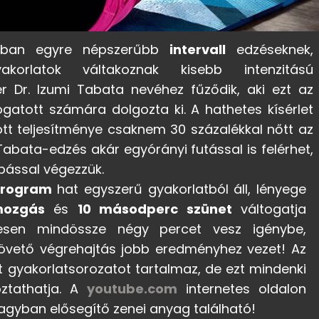
ban egyre népszerűbb
intervall
edzéseknek,
korlatok váltakoznak kisebb intenzitású
r Dr. Izumi Tabata nevéhez fűződik, aki ezt az
atott számára dolgozta ki. A hathetes kísérlet
ott teljesítménye csaknem 30 százalékkal nőtt az
abata-edzés akár egyórányi futással is felérhet,
obással végezzük.
 program
hat egyszerű gyakorlatból áll, lényege
mozgás
és
10 másodperc szünet
váltogatja
esen mindössze négy percet vesz igénybe,
övető végrehajtás jobb eredményhez vezet! Az
t gyakorlatsorozatot tartalmaz, de ezt mindenki
toztathatja. A
youtube.com
internetes oldalon
agyban elősegítő zenei anyag található!