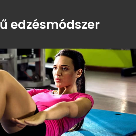
rű edzésmódszer