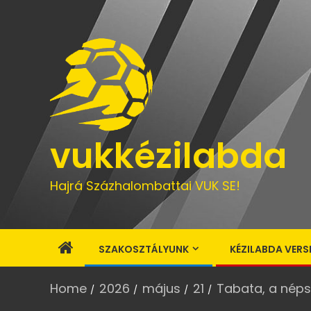
vukkézilabda
Hajrá Százhalombattai VUK SE!
SZAKOSZTÁLYUNK
KÉZILABDA VERS
Home
2026
május
21
Tabata, a nép