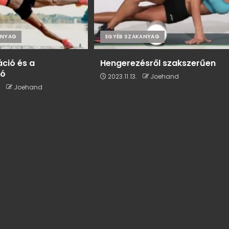
ANYAG
EGYÉB SZAKANYAG
áció és a
Hengerezésről szakszerűen
ió
2023.11.13.
Joehand
.
Joehand