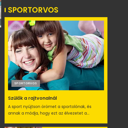
SPORTORVOS
SPORTORVOS
Szülők a rajtvonalnál
A sport nyújtson örömet a sportolónak, és
annak a módja, hogy ezt az élvezetet a...