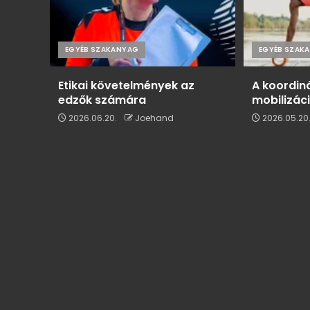
EGYÉB SZAKANYAG
EGYÉB SZAK
Etikai követelmények az
A koordin
edzők számára
mobilizác
2026.06.20.
Joehand
2026.05.20