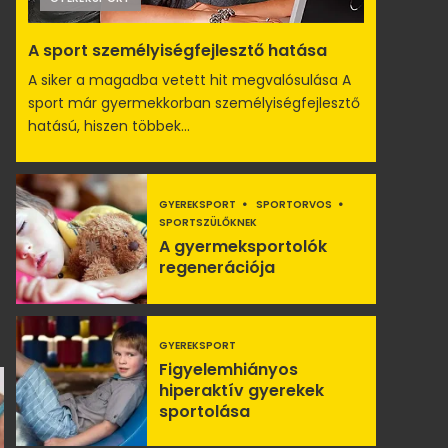
A sport személyiségfejlesztő hatása
A siker a magadba vetett hit megvalósulása A
sport már gyermekkorban személyiségfejlesztő
hatású, hiszen többek...
GYEREKSPORT
SPORTORVOS
SPORTSZÜLŐKNEK
A gyermeksportolók
regenerációja
GYEREKSPORT
Figyelemhiányos
hiperaktív gyerekek
sportolása