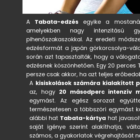
A
Tabata-edzés
egyike a mostaná
amelyekben nagy intenzitású gya
pihenőszakaszokkal. Az eredeti módsze
edzésformát a japán görkorcsolya-válog
során azt tapasztalták, hogy a válogat
edzésnek köszönhetően. Egy 20 perces T
persze csak akkor, ha azt teljes erőbed
A
kisiskolások számára kialakított
az, hogy
20 másodperc intenzív 
egymást. Az egész sorozat együtt
természetesen a többszöri egymást k
alábbi hat
Tabata-kártya
hat javasol
saját igénye szerint alakíthatja, vál
számos, a gyakorlatok végrehajtását n