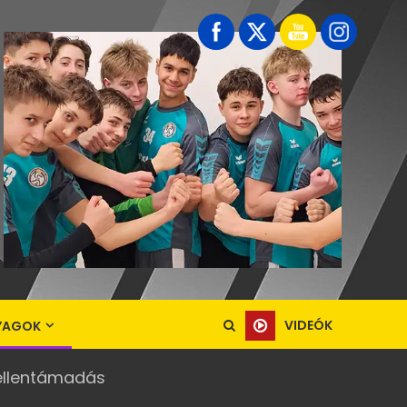
VIDEÓK
YAGOK
ellentámadás