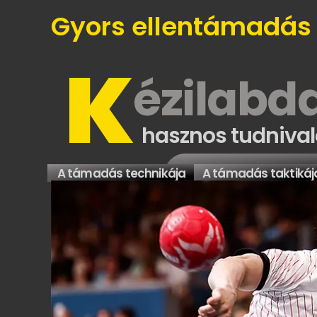
Gyors ellentámadás
K
ézilabd
hasznos tudnival
A támadás technikája
A támadás taktikáj