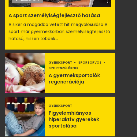
A sport személyiségfejlesztő hatása
A siker a magadba vetett hit megvalósulása A
sport már gyermekkorban személyiségfejlesztő
hatású, hiszen többek...
GYEREKSPORT
SPORTORVOS
SPORTSZÜLŐKNEK
A gyermeksportolók
regenerációja
GYEREKSPORT
Figyelemhiányos
hiperaktív gyerekek
sportolása