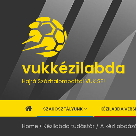
vukkézilabda
Hajrá Százhalombattai VUK SE!
SZAKOSZTÁLYUNK
KÉZILABDA VERS
Home
Kézilabda tudástár
A kézilabdáz