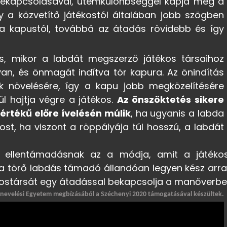
bekapcsolásával, ütemkülönbséggel kapja meg a
y a közvetítő játékostól általában jobb szögben
 a kapustól, továbbá az átadás rövidebb és így
ás, mikor a labdát megszerző játékos társaihoz
van, és önmagát indítva tör kapura. Az önindítás
 növelésére, így a kapu jobb megközelítésére
l hajtja végre a játékos.
Az önszöktetés sikere
rtékű előre ívelésén múlik
, ha ugyanis a labda
ékost, ha viszont a röppályája túl hosszú, a labdát
s ellentámadásnak az a módja, amit a játéko
a törő labdás támadó állandóan legyen kész arra
ékostársát egy átadással bekapcsolja a manőverbe
tnevelési Egyetem megbízásából a Széchenyi 2020 támogatásával készültek.