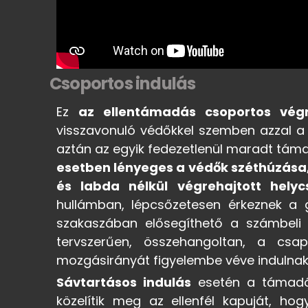
Csoportos indulás
Ez
az ellentámadás csoportos vég
visszavonuló védőkkel szemben azzal a c
aztán az egyik fedezetlenül maradt táma
esetben lényeges a védők széthúzása,
és labda nélkül végrehajtott helyc
hullámban, lépcsőzetesen érkeznek a gó
szakaszában elősegíthető a számbeli
tervszerűen, összehangoltan, a csapa
mozgásirányát figyelembe véve indulnak
Sávtartásos indulás
esetén a támadój
közelítik meg az ellenfél kapuját, h