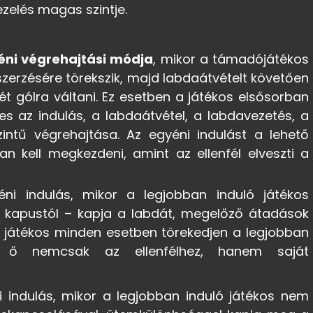
zelés magas szintje.
éni végrehajtási módja
, mikor a támadójátékos
szerzésére törekszik, majd labdaátvételt követően
yét gólra váltani. Ez esetben a játékos elsősorban
es az indulás, a labdaátvétel, a labdavezetés, a
ntű végrehajtása. Az egyéni indulást a lehető
 kell megkezdeni, amint az ellenfél elveszti a
ni indulás, mikor a legjobban induló játékos
 a kapustól – kapja a labdát, megelőző átadások
tó játékos minden esetben törekedjen a legjobban
rt ő nemcsak az ellenfélhez, hanem saját
i indulás, mikor a legjobban induló játékos nem