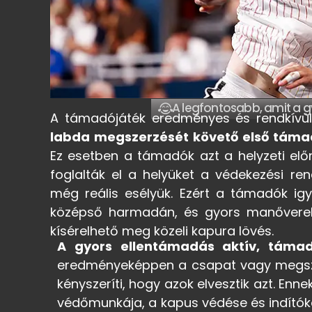
A legfontosabb, amit a 
A támadójáték eredményes és rendkívü
labda megszerzését követő első támad
Ez esetben a támadók azt a helyzeti elő
foglalták el a helyüket a védekezési re
még reális esélyük. Ezért a támadók igy
középső harmadán, és gyors manőverekkel
kísérelhető meg közeli kapura lövés.
A gyors ellentámadás aktív, támad
eredményeképpen a csapat vagy megszerz
kényszeríti, hogy azok elvesztik azt. En
védőmunkája, a kapus védése és indítók