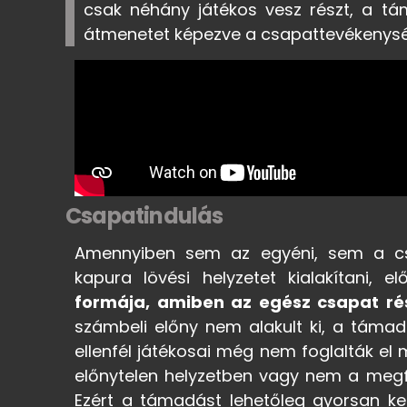
csak néhány játékos vesz részt, a tá
átmenetet képezve a csapattevékenys
Csapatindulás
Amennyiben sem az egyéni, sem a cso
kapura lövési helyzetet kialakítani, e
formája, amiben az egész csapat ré
számbeli előny nem alakult ki, a támad
ellenfél játékosai még nem foglalták el
előnytelen helyzetben vagy nem a megf
Ezért a támadást lehetőleg gyorsan kel