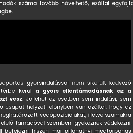
madók száma tovább növelhető, ezáltal egyfajt
égbe.
portos gyorsindulással nem sikerült kedvező
lőtérbe kerül
a gyors ellentámadásnak az a
szt vesz
. Jóllehet ez esetben sem indulási, sem
ó csapat helyzeti előnyben van azáltal, hogy az
 meghatározott védőpozíciójukat, illetve számukra
elelő támadóval szemben igyekeznek védekezni.
l befejezni, hiszen már pillanatnyi megtorpanás