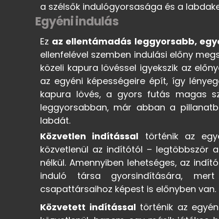
a szélsők indulógyorsasága és a labdake
Egyéni indulás
Ez
az ellentámadás leggyorsabb, egy
ellenfelével szemben indulási előny meg
közeli kapura lövéssel igyekszik az előn
az egyéni képességeire épít, így lényeg
kapura lövés, a gyors futás magas szi
leggyorsabban, már abban a pillanatban
labdát.
Közvetlen indítással
történik az egyé
közvetlenül az indítótól – legtöbbször
nélkül. Amennyiben lehetséges, az indí
induló társa gyorsindítására, me
csapattársaihoz képest is előnyben van.
Közvetett indítással
történik az egyén