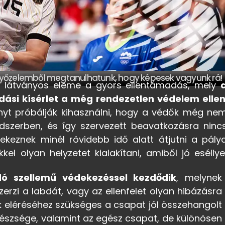
győzelemből megtanulhatunk, hogy képesek vagyunk rá!
l látványos eleme a gyors ellentámadás, mely
ási kísérlet a még rendezetlen védelem elle
nyt próbálják kihasználni, hogy a védők még ne
ndszerben, és így szervezett beavatkozásra ninc
ekeznek minél rövidebb idő alatt átjutni a pály
 olyan helyzetet kialakítani, amiből jó eséllye
ó szellemű védekezéssel kezdődik
, melynek
i a labdát, vagy az ellenfelet olyan hibázásra
nek eléréséhez szükséges a csapat jól összehangolt
észsége, valamint az egész csapat, de különösen