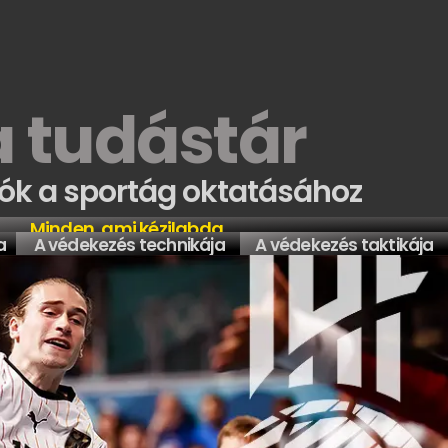
a tudástár
ók a sportág oktatásához
Minden, ami kézilabda
a
A védekezés technikája
A védekezés taktikája