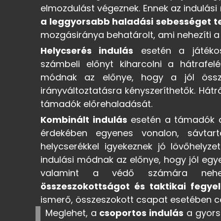
elmozdulást végeznek. Ennek az indulás
a leggyorsabb haladási sebességet te
mozgásiránya behatárolt, ami nehezíti a
Helycserés indulás
esetén a játékos
számbeli előnyt kiharcolni a hátrafe
módnak az előnye, hogy a jól össze
irányváltoztatásra kényszeríthetők. Hát
támadók előrehaladását.
Kombinált indulás
esetén a támadók a
érdekében egyenes vonalon, sávtart
helycserékkel igyekeznek jó lövőhelyzet
indulási módnak az előnye, hogy jól egye
valamint a védő számára nehez
összeszokottságot és taktikai fegye
ismerő, összeszokott csapat esetében cé
Meglehet, a
csoportos indulás
a gyors