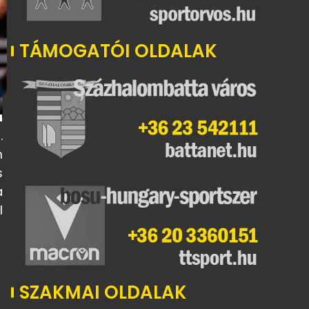
TÁMOGATÓI OLDALAK
a
n
.
m
s
a
l
SZAKMAI OLDALAK