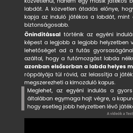
közvetlenül, hanem egy másik játékos 
labdát. A közvetlen átadás előnye, hog
kapja az induló játékos a labdát, mint
biztonságosabb.
Önindítással
történik az egyéni indul
képest a legjobb a legjobb helyzetben 
lehetőséget ad a futás gyorsaságának
azáltal, hogy a futómozgást labda nélkü
azonban elsősorban a labda helyes mé
röppályája túl rövid, az lelassítja a ját
megszerezheti a kimozduló kapus.
Meglehet, az egyéni indulás a gyor
általában egymaga hajt végre, a kapur
hogy esetleg jobb helyzetben lévő ját
A videók a Tes