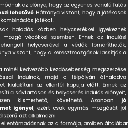
i módnak az előnye, hogy az egyenes vonalú futás
szi lehetővé
. Hátránya viszont, hogy a játékosok
 kombinációs játékot.
ok haladás közben helycserékkel igyekeznek
lé mozgó védőkkel szemben. Ennek az indulási
hangolt helycserével a védők tömöríthetők,
ránya viszont, hogy a keresztmozgások lassítják a
 minél kedvezőbb kezdősebesség megszerzése
ással indulnak, majd a félpályán áthaladva
et kialakítani az ellenfél kapuja előtt. Ennek az
síti a sávtartásos és helycserés indulás előnyeit,
en kiismerhető, követhető. Azonban
jó
lmet igényel
, ezért csak egymás mozgását jól
lszerű azt alkalmazni.
 ellentámadásnak az a formája, amiben általába