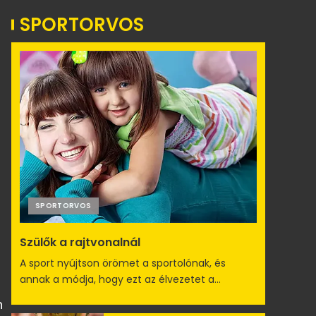
SPORTORVOS
SPORTORVOS
Szülők a rajtvonalnál
A sport nyújtson örömet a sportolónak, és
annak a módja, hogy ezt az élvezetet a...
n