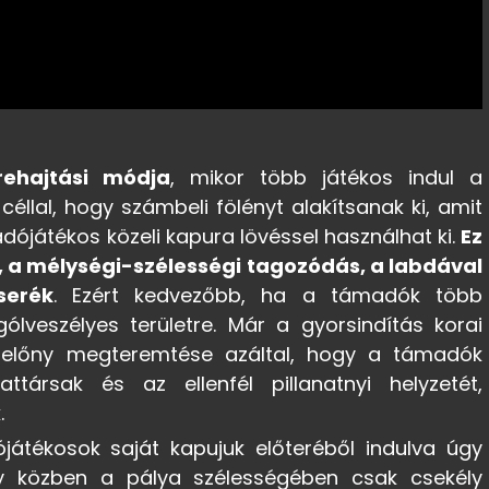
rehajtási módja
, mikor több játékos indul a
éllal, hogy számbeli fölényt alakítsanak ki, amit
dójátékos közeli kapura lövéssel használhat ki.
Ez
 a mélységi-szélességi tagozódás, a labdával
serék
. Ezért kedvezőbb, ha a támadók több
lveszélyes területre. Már a gyorsindítás korai
 előny megteremtése azáltal, hogy a támadók
ttársak és az ellenfél pillanatnyi helyzetét,
.
átékosok saját kapujuk előteréből indulva úgy
ogy közben a pálya szélességében csak csekély