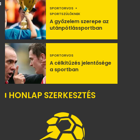
a
SPORTORVOS
SPORTSZÜLŐKNEK
A győzelem szerepe az
utánpótlássportban
SPORTORVOS
A célkitűzés jelentősége
a sportban
HONLAP SZERKESZTÉS