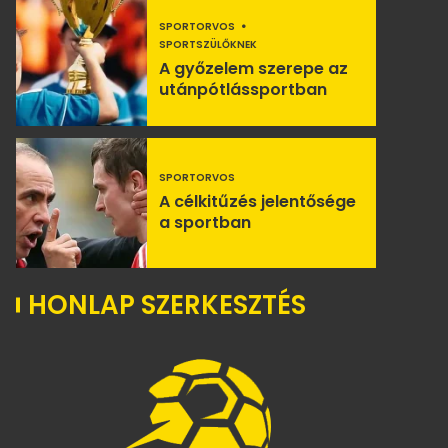
SPORTORVOS
SPORTSZÜLŐKNEK
A győzelem szerepe az
utánpótlássportban
SPORTORVOS
A célkitűzés jelentősége
a sportban
HONLAP SZERKESZTÉS