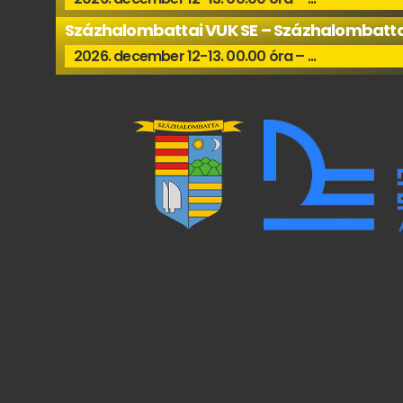
Százhalombattai VUK SE – Százhalombatta
2026. december 12-13. 00.00 óra – ...