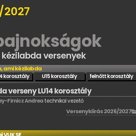
/2027
 bajnokságok
s kézilabda versenyek
, ami kézilabda
4 korosztály
U15 korosztály
felnőtt korosztály
 verseny LU14 korosztály
ay-Firnicz Andrea
technikai vezető
Versenykiírás 2026/2027
i VUK SE