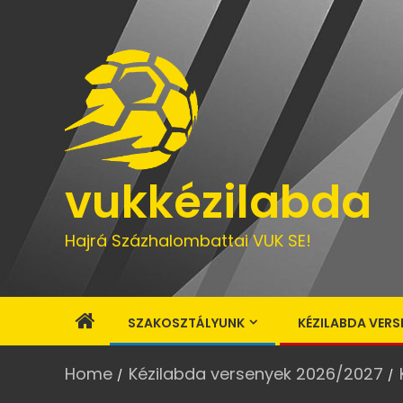
vukkézilabda
Hajrá Százhalombattai VUK SE!
SZAKOSZTÁLYUNK
KÉZILABDA VERS
Home
Kézilabda versenyek 2026/2027