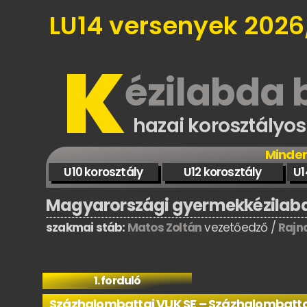
LU14 versenyek 2026
K
ézilabda
hazai korosztályo
Minden
U10 korosztály
U12 korosztály
U1
Magyarországi gyermekkézilabda
szakmai stáb:
Matos Zoltán
vezetőedző /
Rajn
1. forduló
Százhalombattai VUK SE – Százhalombatta