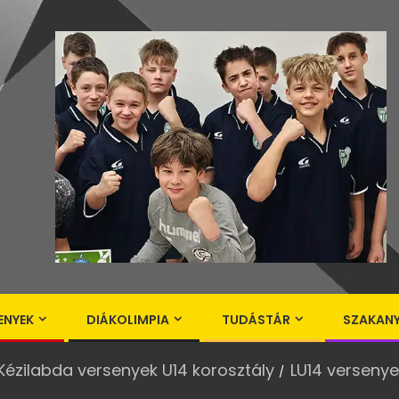
ENYEK
DIÁKOLIMPIA
TUDÁSTÁR
SZAKAN
Kézilabda versenyek U14 korosztály
LU14 verseny