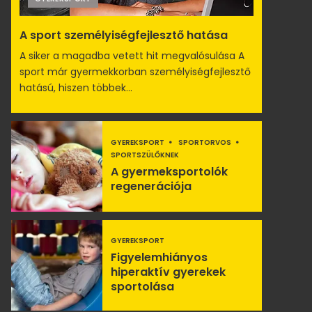
A sport személyiségfejlesztő hatása
A siker a magadba vetett hit megvalósulása A
sport már gyermekkorban személyiségfejlesztő
hatású, hiszen többek...
GYEREKSPORT
SPORTORVOS
SPORTSZÜLŐKNEK
A gyermeksportolók
regenerációja
GYEREKSPORT
Figyelemhiányos
hiperaktív gyerekek
sportolása