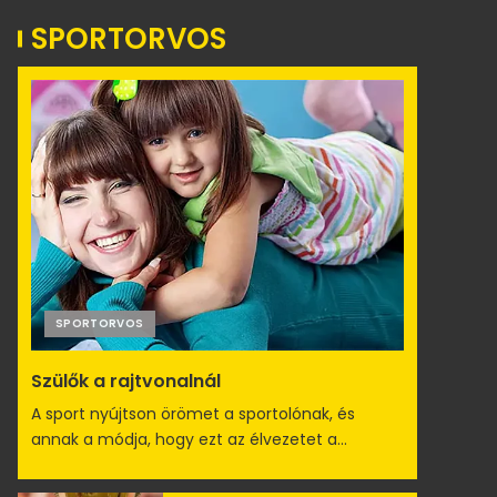
SPORTORVOS
SPORTORVOS
Szülők a rajtvonalnál
A sport nyújtson örömet a sportolónak, és
annak a módja, hogy ezt az élvezetet a...