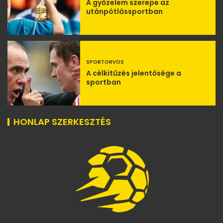
A győzelem szerepe az
utánpótlássportban
SPORTORVOS
A célkitűzés jelentősége a
sportban
HONLAP SZERKESZTÉS