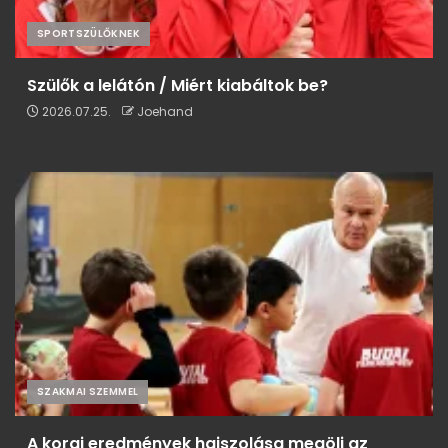
SPORTSZÜLŐKNEK
Szülők a lelátón / Miért kiabáltok be?
2026.07.25.
Joehand
SZAKMAI SZEMMEL
A korai eredmények hajszolása megöli az