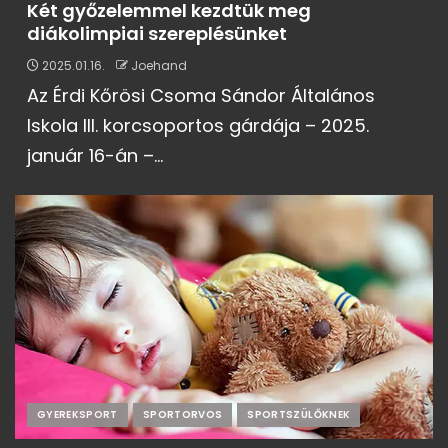
Két győzelemmel kezdtük meg
diákolimpiai szereplésünket
2025.01.16.
Joehand
Az Érdi Kőrösi Csoma Sándor Általános
Iskola III. korcsoportos gárdája – 2025.
január 16-án –...
GYEREKSPORT
SPORTORVOS
SPORTSZÜLŐKNEK