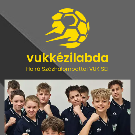
vukkézilabda
Hajrá Százhalombattai VUK SE!