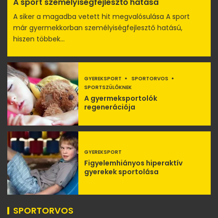
A sport személyiségfejlesztő hatása
A siker a magadba vetett hit megvalósulása A sport
már gyermekkorban személyiségfejlesztő hatású,
hiszen többek...
GYEREKSPORT
SPORTORVOS
SPORTSZÜLŐKNEK
A gyermeksportolók
regenerációja
GYEREKSPORT
Figyelemhiányos hiperaktív
gyerekek sportolása
SPORTORVOS