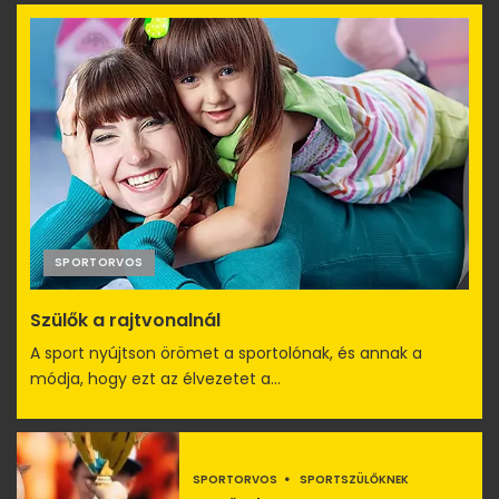
SPORTORVOS
Szülők a rajtvonalnál
A sport nyújtson örömet a sportolónak, és annak a
módja, hogy ezt az élvezetet a...
SPORTORVOS
SPORTSZÜLŐKNEK