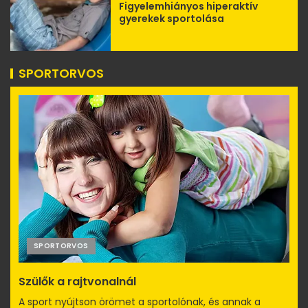
Figyelemhiányos hiperaktív
gyerekek sportolása
SPORTORVOS
SPORTORVOS
Szülők a rajtvonalnál
A sport nyújtson örömet a sportolónak, és annak a