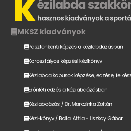
K
ézilabda szakkö
hasznos kiadványok a sport
MKSZ kiadványok
Posztonkénti képzés a kézilabdázásban
Korosztályos képzési kézikönyv
Kézilabda kapusok képzése, edzése, felkés
Erőnléti edzés a kézilabdázásban
Kézilabdázás / Dr. Marczinka Zoltán
Kézi-könyv / Ballai Attila - Liszkay Gábor