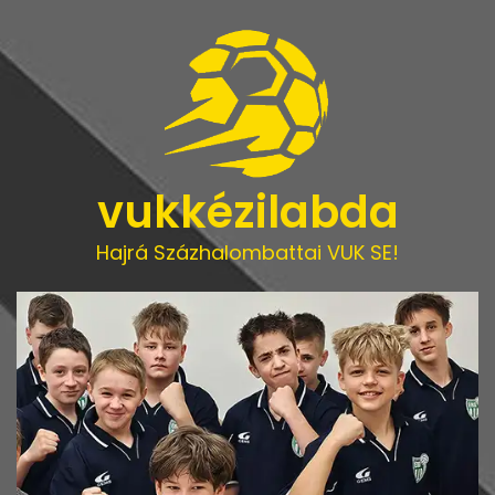
vukkézilabda
Hajrá Százhalombattai VUK SE!