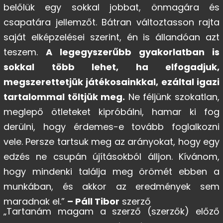
belőlük egy sokkal jobbat, önmagára és
csapatára jellemzőt. Bátran változtasson rajta
saját elképzelései szerint, én is állandóan azt
teszem.
A legegyszerűbb gyakorlatban is
sokkal több lehet, ha elfogadjuk,
megszerettetjük játékosainkkal, ezáltal igazi
tartalommal töltjük meg.
Ne féljünk szokatlan,
meglepő ötleteket kipróbálni, hamar ki fog
derülni, hogy érdemes-e tovább foglalkozni
vele. Persze tartsuk meg az arányokat, hogy egy
edzés ne csupán újításokból álljon. Kívánom,
hogy mindenki találja meg örömét ebben a
munkában, és akkor az eredmények sem
maradnak el.”
– Páll Tibor
szerző
„Tartanám magam a szerző (szerzők) előző