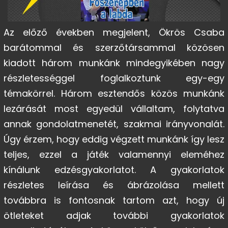
Az előző években megjelent, Ökrös Csaba
barátommal és szerzőtársammal közösen
kiadott három munkánk mindegyikében nagy
részletességgel foglalkoztunk egy-egy
témakörrel. Három esztendős közös munkánk
lezárását most egyedül vállaltam, folytatva
annak gondolatmenetét, szakmai irányvonalát.
Úgy érzem, hogy eddig végzett munkánk így lesz
teljes, ezzel a játék valamennyi eleméhez
kínálunk edzésgyakorlatot. A gyakorlatok
részletes leírása és ábrázolása mellett
továbbra is fontosnak tartom azt, hogy új
ötleteket adjak további gyakorlatok