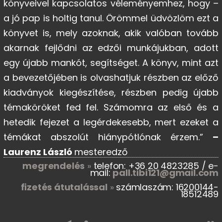
könyveivel kapcsolatos véleményemhez, hogy –
a jó pap is holtig tanul. Örömmel üdvözlöm ezt a
könyvet is, mely azoknak, akik valóban tovább
akarnak fejlődni az edzői munkájukban, adott
egy újabb mankót, segítséget. A könyv, mint azt
a bevezetőjében is olvashatjuk részben az előző
kiadványok kiegészítése, részben pedig újabb
témaköröket fed fel. Számomra az első és a
hetedik fejezet a legérdekesebb, mert ezeket a
témákat abszolút hiánypótlónak érzem.”
–
Laurenz László
mesteredző
megrendelés
»
telefon: +36 20 4823285 / e-
mail:
pall.tibi121@gmail.com
fizetés átutalással
»
számlaszám: 16200144-
18512489