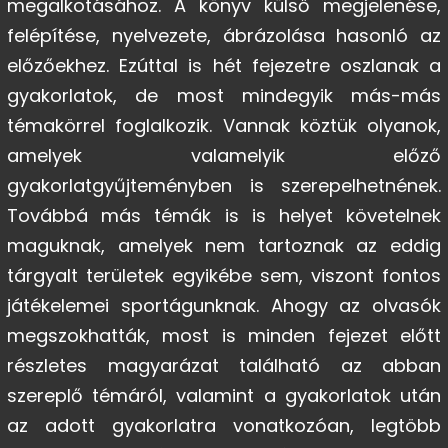
megalkotásához. A könyv külső megjelenése,
felépítése, nyelvezete, ábrázolása hasonló az
előzőekhez. Ezúttal is hét fejezetre oszlanak a
gyakorlatok, de most mindegyik más-más
témakörrel foglalkozik. Vannak köztük olyanok,
amelyek valamelyik előző
gyakorlatgyűjteményben is szerepelhetnének.
Továbbá más témák is is helyet követelnek
maguknak, amelyek nem tartoznak az eddig
tárgyalt területek egyikébe sem, viszont fontos
játékelemei sportágunknak. Ahogy az olvasók
megszokhatták, most is minden fejezet előtt
részletes magyarázat található az abban
szereplő témáról, valamint a gyakorlatok után
az adott gyakorlatra vonatkozóan, legtöbb