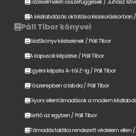
Edzéselméleti összefüggések / Juhász Istv
A kézilabdázás oktatása kisiskoláskorban 
Páll Tibor könyvei
KéziSkönyv kéziseknek / Páll Tibor
A kapusok képzése / Páll Tibor
Egyéni képzés A-tól Z-ig / Páll Tibor
Főszerepben a labda / Páll Tibor
Gyors ellentámadások a modern kézilabdáz
Kettő az egyben / Páll Tibor
Támadástaktika rendezett védelem ellen / P