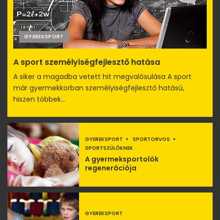
GYEREKSPORT
A sport személyiségfejlesztő hatása
A siker a magadba vetett hit megvalósulása A sport
már gyermekkorban személyiségfejlesztő hatású,
hiszen többek...
GYEREKSPORT
SPORTORVOS
SPORTSZÜLŐKNEK
A gyermeksportolók
regenerációja
GYEREKSPORT