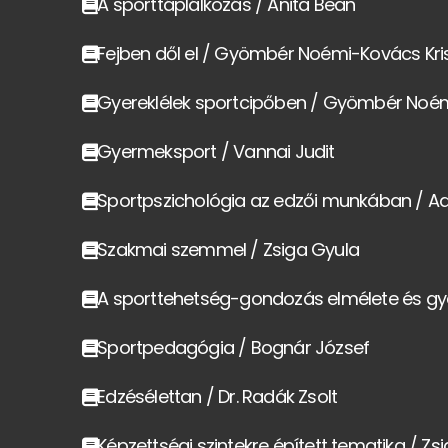
A sporttáplálkozás / Anita Bean
Fejben dől el / Gyömbér Noémi-Kovács Kri
Gyereklélek sportcipőben / Gyömbér Noém
Gyermeksport / Vannai Judit
Sportpszichológia az edzői munkában / Ad
Szakmai szemmel / Zsiga Gyula
A sporttehetség-gondozás elmélete és gy
Sportpedagógia / Bognár József
Edzésélettan / Dr. Radák Zsolt
Képzettségi szintekre épített tematika / Zs