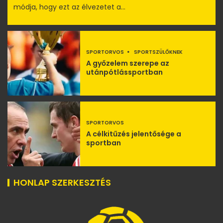
módja, hogy ezt az élvezetet a...
SPORTORVOS
SPORTSZÜLŐKNEK
A győzelem szerepe az
utánpótlássportban
SPORTORVOS
A célkitűzés jelentősége a
sportban
HONLAP SZERKESZTÉS