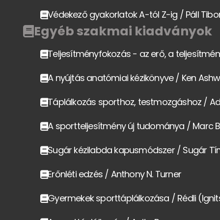
Védekező gyakorlatok A-tól Z-ig / Páll Tibo
Egyéb szakmai kiadványok
Teljesítményfokozás - az erő, a teljesítmé
A nyújtás anatómiai kézikönyve / Ken Ashw
Táplálkozás sporthoz, testmozgáshoz / Ad
A sportteljesítmény új tudománya / Marc 
Sugár kézilabda kapusmódszer / Sugár T
Erőnléti edzés / Anthony N. Turner
Gyermekek sporttáplálkozása / Rédli (Ignit