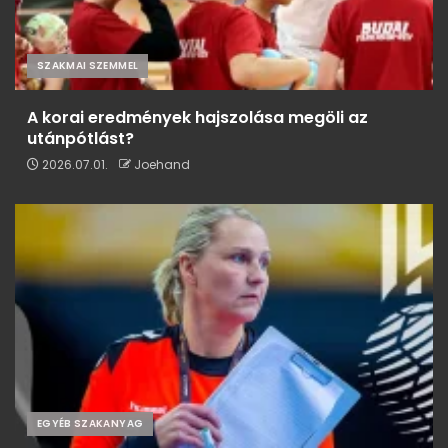
SZAKMAI SZEMMEL
A korai eredmények hajszolása megöli az
utánpótlást?
2026.07.01.
Joehand
EGYÉB SZAKANYAG