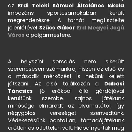
az
Érdi Teleki Sámuel Általános Iskola
impozáns sportcsarnokában került
megrendezésre. A tornát megtisztelte
jelenlétével
Szűcs Gábor
Érd Megyei Jogú
Város
alpolgármestere.
A helyszíni sorsolás nem sikerült
szerencsésen számunkra, hiszen az első és
a második mérkőzést is nekünk kellett
játszani. Az első találkozón a
Dabasi
Táncsics
jó erőkből álló gárdájával
kerültünk szembe, sajnos játékunk
minősége elmaradt az elvárhatótól, így
négygólos vereséget szenvedtünk.
Védekezésünk pontatlan, támadójátékunk
erőtlen és ötlettelen volt. Hiába nyertük meg