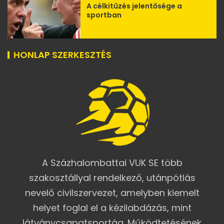
A célkitűzés jelentősége a
sportban
HONLAP SZERKESZTÉS
A Százhalombattai VUK SE több
szakosztállyal rendelkező, utánpótlás
nevelő civilszervezet, amelyben kiemelt
helyet foglal el a kézilabdázás, mint
látványcsapatsportág. Működtetésének