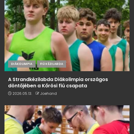
DIÁKOLIMPIA
FIÚ KÉZILABDA
A Strandkézilabda Diákolimpia országos
döntőjében a Kőrösi fiú csapata
2026.05.13.
Joehand