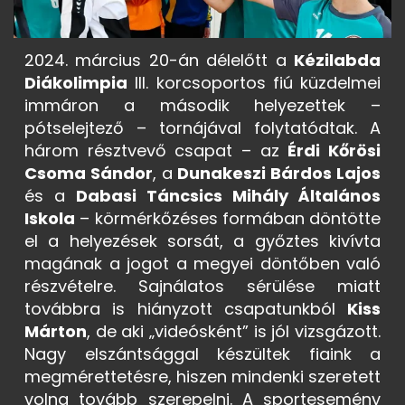
2024. március 20-án délelőtt a
Kézilabda
Diákolimpia
III. korcsoportos fiú küzdelmei
immáron a második helyezettek –
pótselejtező – tornájával folytatódtak. A
három résztvevő csapat – az
Érdi Kőrösi
Csoma Sándor
, a
Dunakeszi Bárdos Lajos
és a
Dabasi Táncsics Mihály Általános
Iskola
– körmérkőzéses formában döntötte
el a helyezések sorsát, a győztes kivívta
magának a jogot a megyei döntőben való
részvételre. Sajnálatos sérülése miatt
továbbra is hiányzott csapatunkból
Kiss
Márton
, de aki „videósként” is jól vizsgázott.
Nagy elszántsággal készültek fiaink a
megmérettetésre, hiszen mindenki szeretett
volna tovább szerepelni. A sportesemény