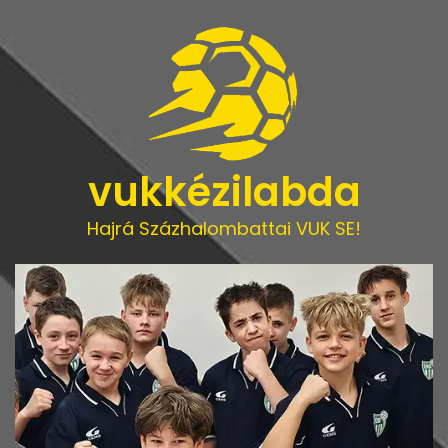
vukkézilabda
Hajrá Százhalombattai VUK SE!