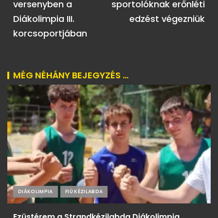
versenyben a
sportolóknak erőnléti
Diákolimpia III.
edzést végezniük
korcsoportjában
MÉG NÉHÁNY BEJEGYZÉS ...
DIÁKOLIMPIA
FIÚ KÉZILABDA
Ezüstérem a Strandkézilabda Diákolimpia