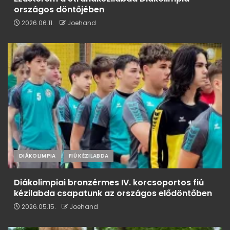
országos döntőjében
2026.06.11.
Joehand
DIÁKOLIMPIA
FIÚ KÉZILABDA
Diákolimpiai bronzérmes IV. korcsoportos fiú
kézilabda csapatunk az országos elődöntőben
2026.05.15.
Joehand