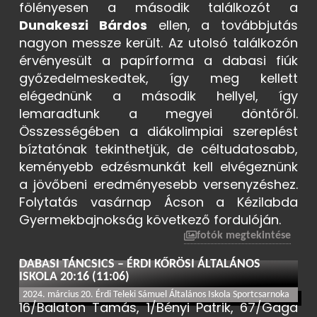
fölényesen a második találkozót a
Dunakeszi Bárdos
ellen, a továbbjutás
nagyon messze került. Az utolsó találkozón
érvényesült a papírforma a dabasi fiúk
győzedelmeskedtek, így meg kellett
elégednünk a második hellyel, így
lemaradtunk a megyei döntőről.
Összességében a diákolimpiai szereplést
bíztatónak tekinthetjük, de céltudatosabb,
keményebb edzésmunkát kell elvégeznünk
a jövőbeni eredményesebb versenyzéshez.
Folytatás vasárnap Ácson a Kézilabda
Gyermekbajnokság következő fordulóján.
fotók megtekintése
DABASI TÁNCSICS – ÉRDI KŐRÖSI ÁLTALÁNOS
ISKOLA 20:16 (11:06)
2024. március 20. Érdi Teleki Sámuel Általános Iskola Sportcsarnoka
16/Balaton Tamás, 1/Bényi Patrik, 67/Gaga