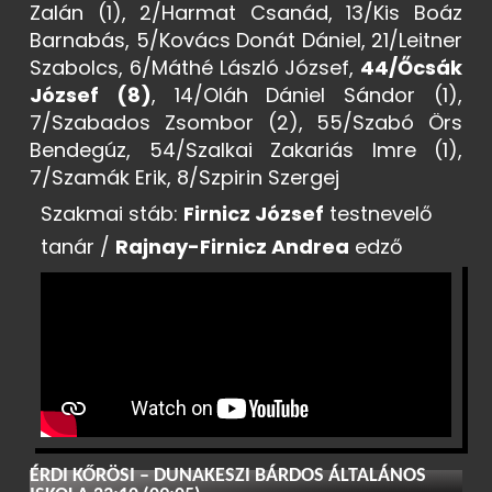
Zalán (1), 2/Harmat Csanád, 13/Kis Boáz
Barnabás, 5/Kovács Donát Dániel, 21/Leitner
Szabolcs, 6/Máthé László József,
44/Őcsák
József (8)
, 14/Oláh Dániel Sándor (1),
7/Szabados Zsombor (2), 55/Szabó Örs
Bendegúz, 54/Szalkai Zakariás Imre (1),
7/Szamák Erik, 8/Szpirin Szergej
Szakmai stáb:
Firnicz József
testnevelő
tanár /
Rajnay-Firnicz Andrea
edző
ÉRDI KŐRÖSI – DUNAKESZI BÁRDOS ÁLTALÁNOS