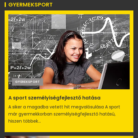
GYERMEKSPORT
GYEREKSPORT
A sport személyiségfejlesztő hatása
A siker a magadba vetett hit megvalósulása A sport
már gyermekkorban személyiségfejlesztő hatású,
hiszen többek...