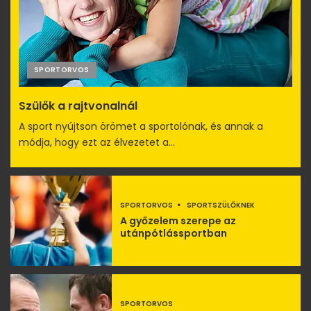
SPORTORVOS
Szülők a rajtvonalnál
A sport nyújtson örömet a sportolónak, és annak a
módja, hogy ezt az élvezetet a...
SPORTORVOS
SPORTSZÜLŐKNEK
A győzelem szerepe az
utánpótlássportban
SPORTORVOS