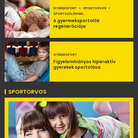
GYEREKSPORT
SPORTORVOS
SPORTSZÜLŐKNEK
A gyermeksportolók
regenerációja
GYEREKSPORT
Figyelemhiányos hiperaktív
gyerekek sportolása
SPORTORVOS