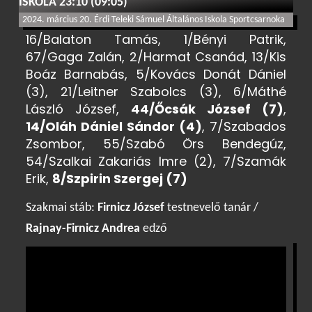
ISKOLA 23:10 (09:05)
2024. március 20. Érdi Teleki Sámuel Általános Iskola Sportcsarnoka
16/Balaton Tamás, 1/Bényi Patrik,
67/Gaga Zalán, 2/Harmat Csanád, 13/Kis
Boáz Barnabás, 5/Kovács Donát Dániel
(3), 21/Leitner Szabolcs (3), 6/Máthé
László József,
44/Őcsák József (7)
,
14/Oláh Dániel Sándor (4)
, 7/Szabados
Zsombor, 55/Szabó Örs Bendegúz,
54/Szalkai Zakariás Imre (2), 7/Szamák
Erik,
8/Szpirin Szergej (7)
Szakmai stáb:
Firnicz József
testnevelő tanár /
Rajnay-Firnicz Andrea
edző